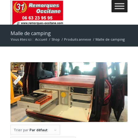
Malle de camping
Vous êtes ici :
Accueil
/
Shop
/
Produits annexe
/
Malle de camping
Trier par
Par défaut