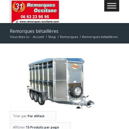
Remorques bétaillères
Vous êtes ici :
Accueil
/
Shop
/
Remorques
/
Remorques bétaillères
Trier par
Par défaut
Afficher
15 Produits par page