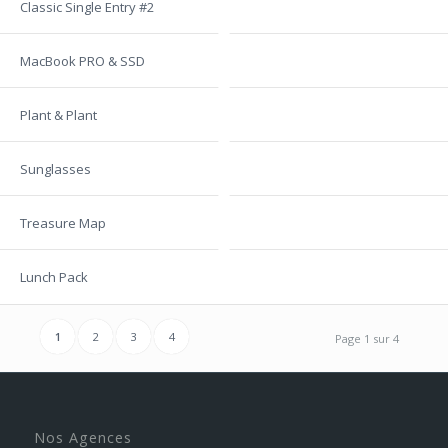
Classic Single Entry #2
MacBook PRO & SSD
Plant & Plant
Sunglasses
Treasure Map
Lunch Pack
1
2
3
4
Page 1 sur 4
Nos Agences