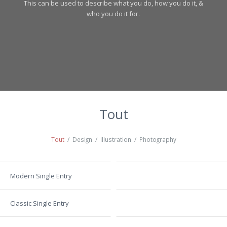
This can be used to describe what you do, how you do it, &
who you do it for.
Tout
Tout
/
Design
/
Illustration
/
Photography
Modern Single Entry
Classic Single Entry