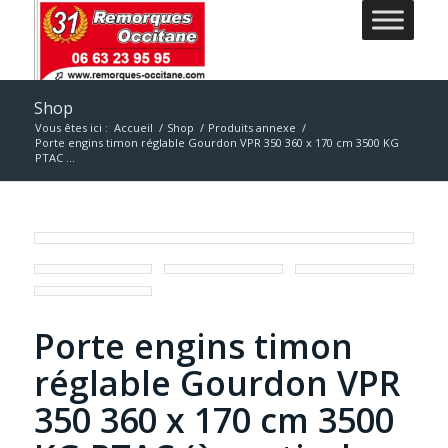
Shop
Vous êtes ici :
Accueil
/
Shop
/
Produits annexe
/
Porte engins timon réglable Gourdon VPR 350 360 x 170 cm 3500 KG
PTAC ...
Porte engins timon
réglable Gourdon VPR
350 360 x 170 cm 3500