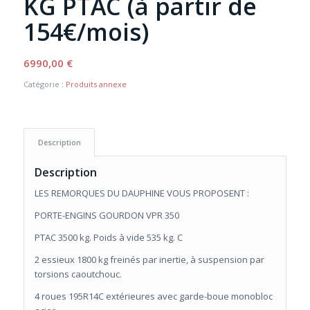
KG PTAC (à partir de
154€/mois)
6990,00
€
Catégorie :
Produits annexe
Description
Description
LES REMORQUES DU DAUPHINE VOUS PROPOSENT :
PORTE-ENGINS GOURDON VPR 350
PTAC 3500 kg. Poids à vide 535 kg. C
2 essieux 1800 kg freinés par inertie, à suspension par
torsions caoutchouc.
4 roues 195R14C extérieures avec garde-boue monobloc