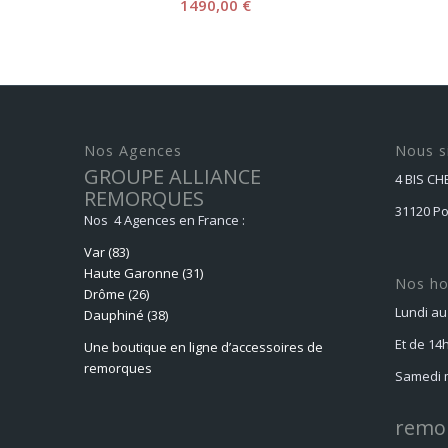
1490,00
€
Nos Agences
Nous s
GROUPE ALLIANCE
4 BIS C
REMORQUES
31120 P
Nos 4 Agences en France :
Var (83)
Haute Garonne (31)
Nos ho
Drôme (26)
Lundi au
Dauphiné
(38)
Et de 14
Une boutique en ligne d’accessoires de
remorques
Samedi m
remo