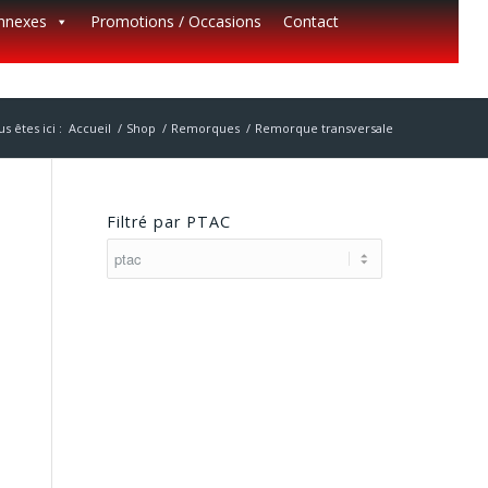
annexes
Promotions / Occasions
Contact
s êtes ici :
Accueil
/
Shop
/
Remorques
/
Remorque transversale
Filtré par PTAC