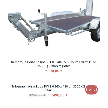
Remorque Porte Engins – LIDER 40905L – 350 x 170 cm PTAC
3500 kg Timon réglable
6890,00
€
Tribenne hydraulique PW 3.6 360 x 180 cm 3500 KG
Promo !
PTAC
Le
Le
8250,00
€
7490,00
€
prix
prix
initial
actuel