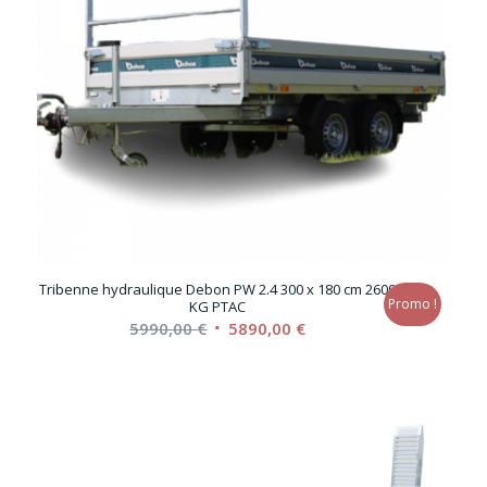
Tribenne hydraulique Debon PW 2.4 300 x 180 cm 2600
Promo !
KG PTAC
Le
Le
5990,00
€
5890,00
€
prix
prix
initial
actuel
était :
est :
5990,00 €.
5890,00 €.