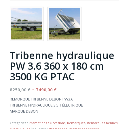
Tribenne hydraulique
PW 3.6 360 x 180 cm
3500 KG PTAC
Le
Le
8250,00
€
7490,00
€
prix
prix
REMORQUE TRI BENNE DEBON PW3.6
initial
actuel
TRI BENNE HYDRAULIQUE 3.5 T ÉLECTRIQUE
était :
est :
MARQUE DEBON
8250,00 €.
7490,00 €.
Catégories :
Promotions / Occasions
,
Remorques
,
Remorques bennes
hydrauliques
Étiquettes :
Promotions
,
Promotions bennes