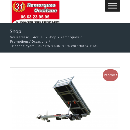
Shop
Vous êtes ici :
Accueil
/
Shop
/
Remorques
/
Promotions / Occasions
/
Tribenne hydraulique PW 3.6 360 x 180 cm 3500 KG PTAC
Promo !