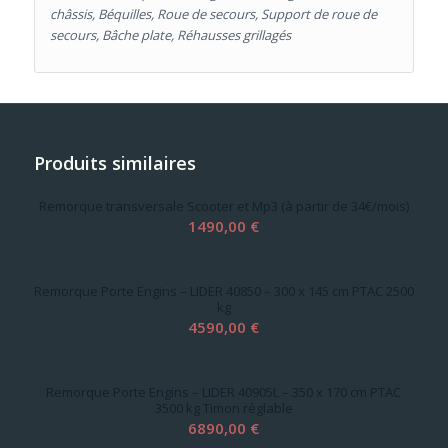
châssis, Béquilles, Roue de secours, Support de roue de
secours, Bâche plate, Réhausses grillagés
Produits similaires
Remorque transversale Scooter et Mp3 (à partir de 34€/mois)
1490,00
€
Remorque Porte Engins – LIDER 40850 – 300 x 145 cm PTAC 2500
kg
4590,00
€
Remorque Porte Engins – LIDER 40905L – 350 x 170 cm PTAC
3500 kg Timon réglable
6890,00
€