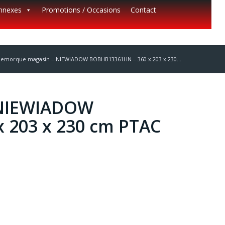
annexes
Promotions / Occasions
Contact
Remorque magasin – NIEWIADOW BOBHB13361HN – 360 x 203 x 230...
 NIEWIADOW
 203 x 230 cm PTAC