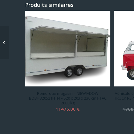
Produits similaires
Remorque magasin –
NIEWIADOW
BOBHB13251HN – 250 x
203 x 230 cm PTAC...
Remorque magasin – NIEWIADOW
Véhicule é
BOBHB20521HTN – 520 x 203 x 230 cm PTAC
TRUCK REPL
2000 kg
11475,00
€
1788