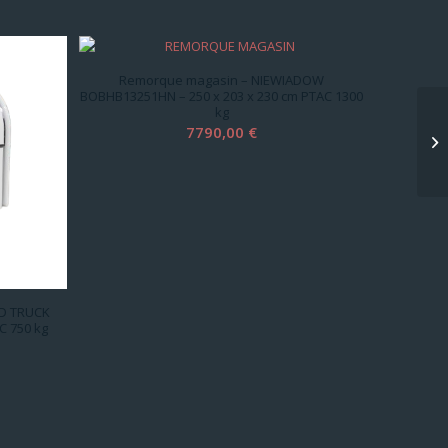
Remorque magasin – NIEWIADOW
BOBHB13251HN – 250 x 203 x 230 cm PTAC 1300
kg
7790,00
€
OD TRUCK
C 750 kg