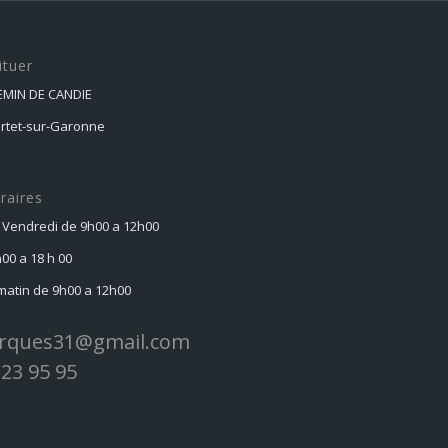
17880,00 €.
10000,00 €.
ituer
HEMIN DE CANDIE
ortet-sur-Garonne
raires
 Vendredi de 9h00 a 12h00
h00 a 18 h 00
atin de 9h00 a 12h00
rques31@gmail.com
 23 95 95