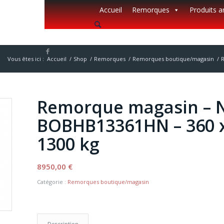
Accueil
Remorques
Produits 
Vous êtes ici :
Accueil
/
Shop
/
Remorques
/
Remorques boutique/magasin
/
Remorque magasin –
BOBHB13361HN – 360 x
1300 kg
8950,00
€
Catégorie :
Remorques boutique/magasin
Description