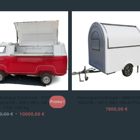
lectrique Food-truck – FOOD
Remorque Food truck – MINI FO
Promo !
ICA VW – 420 x 180 x 190 cm
WB220B – 207 x 148 x 190 cm PTA
PTAC 1000 kg
7800,00
€
Le
Le
0,00
€
10000,00
€
prix
prix
initial
actuel
était :
est :