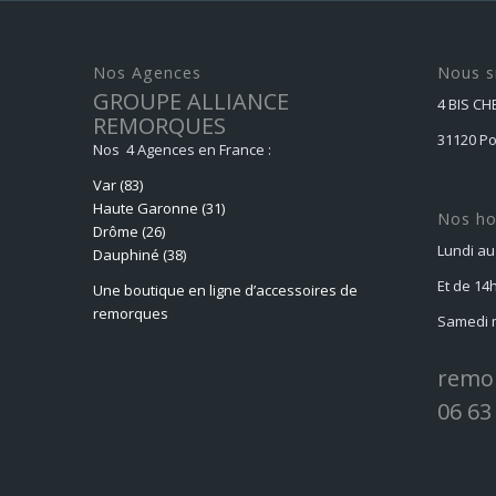
Nos Agences
Nous s
GROUPE ALLIANCE
4 BIS C
REMORQUES
31120 P
Nos 4 Agences en France :
Var (83)
Haute Garonne (31)
Nos ho
Drôme (26)
Lundi au
Dauphiné
(38)
Et de 14
Une boutique en ligne d’accessoires de
remorques
Samedi m
remo
06 63