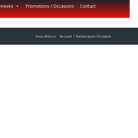
annexes
Promotions / Occasions
Contact
Vous êtes ici :
Accueil
/
Remorques Occitane