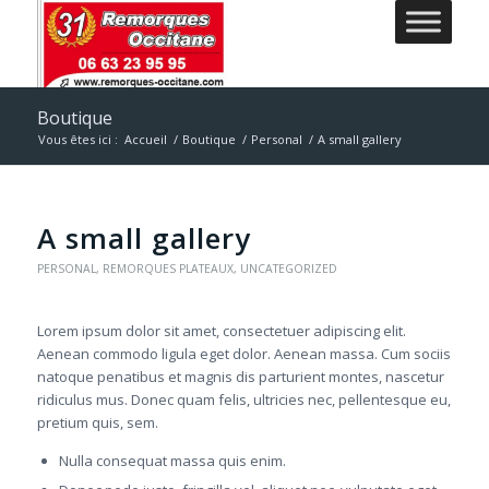
Boutique
Vous êtes ici :
Accueil
/
Boutique
/
Personal
/
A small gallery
A small gallery
PERSONAL
,
REMORQUES PLATEAUX
,
UNCATEGORIZED
Lorem ipsum dolor sit amet, consectetuer adipiscing elit.
Aenean commodo ligula eget dolor. Aenean massa. Cum sociis
natoque penatibus et magnis dis parturient montes, nascetur
ridiculus mus. Donec quam felis, ultricies nec, pellentesque eu,
pretium quis, sem.
Nulla consequat massa quis enim.