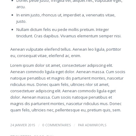
Donec pede justo, fringilla vel, aliquet nec, vulputate eget,
arcu.
In enim justo, rhoncus ut, imperdiet a, venenatis vitae,
justo.
Nullam dictum felis eu pede mollis pretium. Integer
tincidunt. Cras dapibus. Vivamus elementum semper nisi.
Aenean vulputate eleifend tellus. Aenean leo ligula, porttitor
eu, consequat vitae, eleifend ac, enim.
Lorem ipsum dolor sit amet, consectetuer adipiscing elit.
Aenean commodo ligula eget dolor. Aenean massa. Cum sociis
natoque penatibus et magnis dis parturient montes, nascetur
ridiculus mus. Donec quam felis, ultricies nlor sit amet,
consectetuer adipiscing elit. Aenean commodo ligula eget
dolor. Aenean massa. Cum sociis natoque penatibus et
magnis dis parturient montes, nascetur ridiculus mus. Donec
quam felis, ultricies nec, pellentesque eu, pretium quis, sem.
/
/
24 JANVIER 2015
0 COMMENTAIRES
PAR
ADMINROPLS