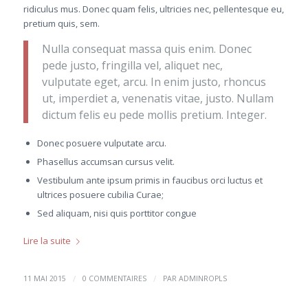
ridiculus mus. Donec quam felis, ultricies nec, pellentesque eu,
pretium quis, sem.
Nulla consequat massa quis enim. Donec
pede justo, fringilla vel, aliquet nec,
vulputate eget, arcu. In enim justo, rhoncus
ut, imperdiet a, venenatis vitae, justo. Nullam
dictum felis eu pede mollis pretium. Integer.
Donec posuere vulputate arcu.
Phasellus accumsan cursus velit.
Vestibulum ante ipsum primis in faucibus orci luctus et
ultrices posuere cubilia Curae;
Sed aliquam, nisi quis porttitor congue
Lire la suite
/
/
11 MAI 2015
0 COMMENTAIRES
PAR
ADMINROPLS