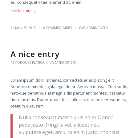
eu, consequat vitae, eleifend ac, enim.
Lire la suite
/
/
24 JANVIER 2015
0 COMMENTAIRES
PAR
ADMINROPLS
A nice entry
REMORQUES PLATEAUX
,
UNCATEGORIZED
Lorem ipsum dolor sit amet, consectetuer adipiscing elit.
Aenean commodo ligula eget dolor. Aenean massa. Cum sociis
natoque penatibus et magnis dis parturient montes, nascetur
ridiculus mus. Donec quam felis, ultricies nec, pellentesque eu,
pretium quis, sem.
Nulla consequat massa quis enim. Donec
pede justo, fringilla vel, aliquet nec,
vulputate eget, arcu. In enim justo, rhoncus