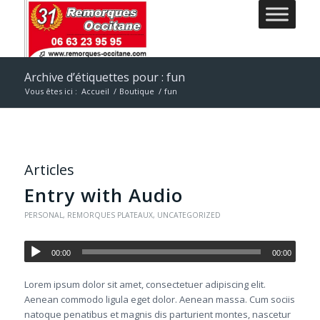
Archive d’étiquettes pour : fun
Vous êtes ici :
Accueil
/
Boutique
/
fun
Articles
Entry with Audio
PERSONAL
,
REMORQUES PLATEAUX
,
UNCATEGORIZED
00:00
00:00
Lorem ipsum dolor sit amet, consectetuer adipiscing elit.
Aenean commodo ligula eget dolor. Aenean massa. Cum sociis
natoque penatibus et magnis dis parturient montes, nascetur