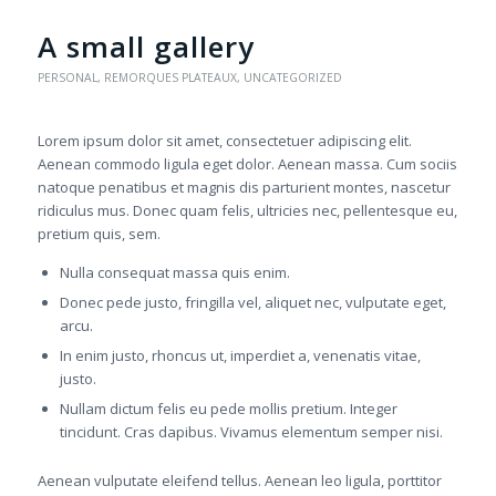
A small gallery
PERSONAL
,
REMORQUES PLATEAUX
,
UNCATEGORIZED
Lorem ipsum dolor sit amet, consectetuer adipiscing elit.
Aenean commodo ligula eget dolor. Aenean massa. Cum sociis
natoque penatibus et magnis dis parturient montes, nascetur
ridiculus mus. Donec quam felis, ultricies nec, pellentesque eu,
pretium quis, sem.
Nulla consequat massa quis enim.
Donec pede justo, fringilla vel, aliquet nec, vulputate eget,
arcu.
In enim justo, rhoncus ut, imperdiet a, venenatis vitae,
justo.
Nullam dictum felis eu pede mollis pretium. Integer
tincidunt. Cras dapibus. Vivamus elementum semper nisi.
Aenean vulputate eleifend tellus. Aenean leo ligula, porttitor