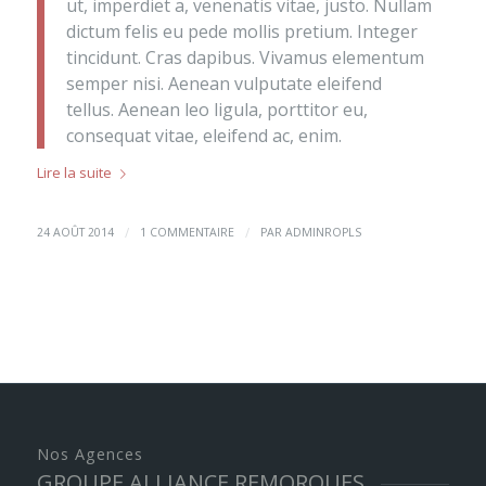
ut, imperdiet a, venenatis vitae, justo. Nullam
dictum felis eu pede mollis pretium. Integer
tincidunt. Cras dapibus. Vivamus elementum
semper nisi. Aenean vulputate eleifend
tellus. Aenean leo ligula, porttitor eu,
consequat vitae, eleifend ac, enim.
Lire la suite
/
/
24 AOÛT 2014
1 COMMENTAIRE
PAR
ADMINROPLS
Nos Agences
GROUPE ALLIANCE REMORQUES