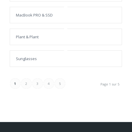
MacBook PRO & SSD
Plant & Plant
Sunglasses
1
2
3
4
5
Page 1 sur 5