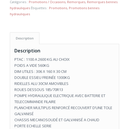
était :
est :
Catégories :
Promotions / Occasions
,
Remorques
,
Remorques bennes
4690,00 €.
4390,00 €.
hydrauliques
Étiquettes :
Promotions
,
Promotions bennes
hydrauliques
Description
Description
PTAC : 1100 A 2600 KG AU CHOIX
POIDS A VIDE 560KG
DIM UTILES : 306 X 160 X 30 CM
DOUBLE ESSIEU FREINÉE 1300KG
RIDELLES ALU 30CM AMOVIBLES
ROUES DESSOUS 185/70R13
POMPE HYDRAULIQUE ELECTRIQUE AVEC BATTERIE ET
TELECOMMANDE FILAIRE
PLANCHER MULTIPLIS RENFORCÉ RECOUVERT D’UNE TOLE
GALVANISÉ
CHASSIS MECANOSOUDÉ ET GALVANISÉ A CHAUD
PORTE ECHELLE SERIE