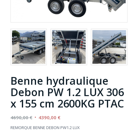
Benne hydraulique
Debon PW 1.2 LUX 306
x 155 cm 2600KG PTAC
Le
Le
4690,00
€
4390,00
€
prix
prix
REMORQUE BENNE DEBON PW1.2 LUX
initial
actuel