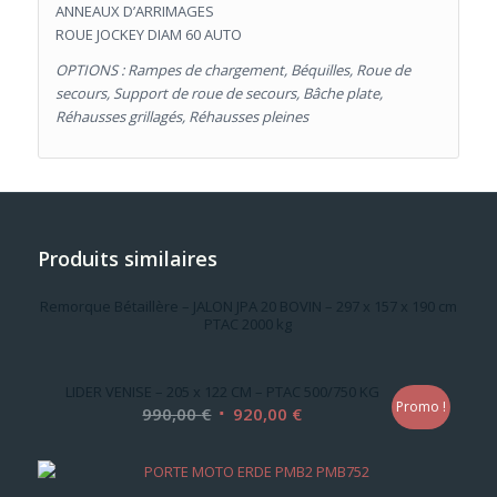
ANNEAUX D’ARRIMAGES
ROUE JOCKEY DIAM 60 AUTO
OPTIONS : Rampes de chargement, Béquilles, Roue de
secours, Support de roue de secours, Bâche plate,
Réhausses grillagés, Réhausses pleines
Produits similaires
Remorque Bétaillère – JALON JPA 20 BOVIN – 297 x 157 x 190 cm
PTAC 2000 kg
LIDER VENISE – 205 x 122 CM – PTAC 500/750 KG
Promo !
Le
Le
990,00
€
920,00
€
prix
prix
initial
actuel
était :
est :