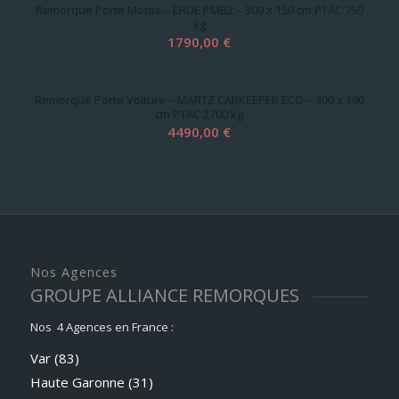
Remorque Porte Motos – ERDE PMB2 – 300 x 150 cm PTAC 750
990,00 €.
920,00 €.
kg
1790,00
€
Remorque Porte Voiture – MARTZ CARKEEPER ECO – 400 x 190
cm PTAC 2700 kg
4490,00
€
Nos Agences
GROUPE ALLIANCE REMORQUES
Nos 4 Agences en France :
Var (83)
Haute Garonne (31)