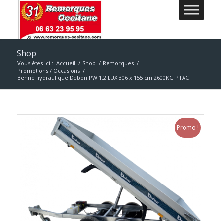
Shop
Vous êtes ici :
Accueil
/
Shop
/
Remorques
/
Promotions / Occasions
/
Benne hydraulique Debon PW 1.2 LUX 306 x 155 cm 2600KG PTAC
Promo !