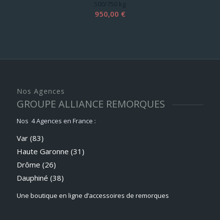
6200,00 €.
5990,00 €.
500/750 kg
950,00
€
Nos Agences
GROUPE ALLIANCE REMORQUES
Nos 4 Agences en France :
Var (83)
Haute Garonne (31)
Drôme (26)
Dauphiné
(38)
Une boutique en ligne d’accessoires de remorques