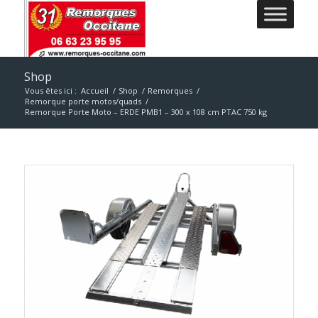
Shop
Vous êtes ici :
Accueil
/
Shop
/
Remorques
/
Remorque porte motos/quads
/
Remorque Porte Moto – ERDE PMB1 – 300 x 108 cm PTAC 750 kg