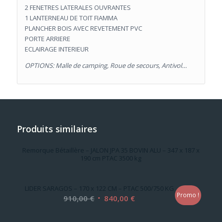
2 FENETRES LATERALES OUVRANTES
1 LANTERNEAU DE TOIT FIAMMA
PLANCHER BOIS AVEC REVETEMENT PVC
PORTE ARRIERE
ECLAIRAGE INTERIEUR
OPTIONS: Malle de camping, Roue de secours, Antivol…
Produits similaires
Remorque Bétaillère – JALON JPA 35 BOVIN ALU – 347 x 187 x
190 cm PTAC 3500 kg
LIDER SARAGOS – 170 x 122 CM – PTAC 500/750 KG
Promo !
Le
Le
910,00
€
840,00
€
prix
prix
initial
actuel