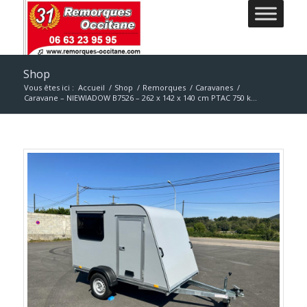
Shop
Vous êtes ici :
Accueil
/
Shop
/
Remorques
/
Caravanes
/
Caravane – NIEWIADOW B7526 – 262 x 142 x 140 cm PTAC 750 k...