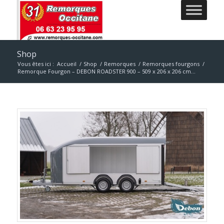
Shop
Vous êtes ici :
Accueil
/
Shop
/
Remorques
/
Remorques fourgons
/
Remorque Fourgon – DEBON ROADSTER 900 – 509 x 206 x 206 cm...