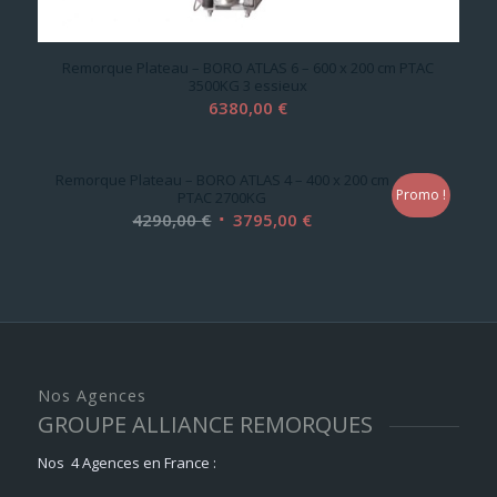
Remorque Plateau – BORO ATLAS 6 – 600 x 200 cm PTAC
3500KG 3 essieux
6380,00
€
Remorque Plateau – BORO ATLAS 4 – 400 x 200 cm
Promo !
PTAC 2700KG
Le
Le
4290,00
€
3795,00
€
prix
prix
initial
actuel
était :
est :
4290,00 €.
3795,00 €.
Nos Agences
GROUPE ALLIANCE REMORQUES
Nos 4 Agences en France :