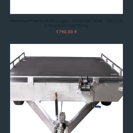
Remorque Plateau Multi-Usages – ERDE PLM 170 NF – 300 x 170
x 10 cm PTAC 500/750 kg
1790,00
€