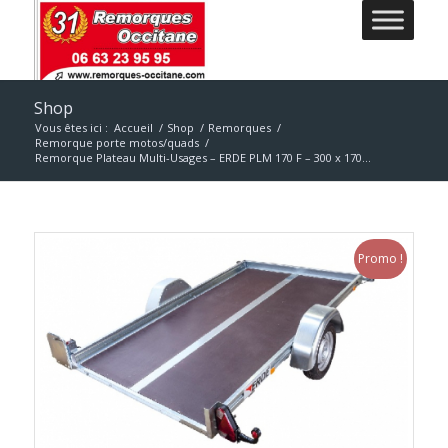
Shop
Vous êtes ici :
Accueil
/
Shop
/
Remorques
/
Remorque porte motos/quads
/
Remorque Plateau Multi-Usages – ERDE PLM 170 F – 300 x 170...
Promo !