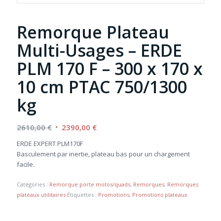
Remorque Plateau
Multi-Usages – ERDE
PLM 170 F – 300 x 170 x
10 cm PTAC 750/1300
kg
Le
Le
2610,00
€
2390,00
€
prix
prix
ERDE EXPERT PLM170F
initial
actuel
Basculement par inertie, plateau bas pour un chargement
était :
est :
facile.
2610,00 €.
2390,00 €.
Catégories :
Remorque porte motos/quads
,
Remorques
,
Remorques
plateaux utilitaires
Étiquettes :
Promotions
,
Promotions plateaux