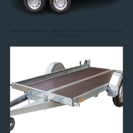
Remorque Bétaillère – JALON JPA 20 BOVIN – 297 x 157 x 190 cm
PTAC 2000 kg