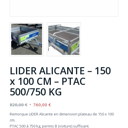
LIDER ALICANTE – 150
x 100 CM – PTAC
500/750 KG
Le
Le
820,00
€
760,00
€
prix
prix
Remorque LIDER Alicante en dimension plateau de 150 x 100
initial
actuel
cm.
était :
est :
PTAC 500 à 750 kg, permis B (voiture) suffisant.