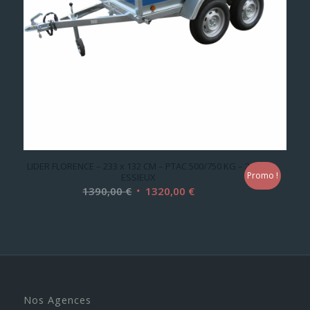
LIDER FLORENCE – 233 x 132 CM – PTAC 500/750 KG – 2
Promo !
ESSIEUX
Le
Le
1390,00
€
1320,00
€
prix
prix
initial
actuel
était :
est :
1390,00 €.
1320,00 €.
Nos Agences