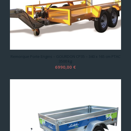
Remorque Porte Engins – GOURDON CP35 – 340 x 165 cm PTAC
3500 kg
6990,00
€