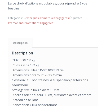
820,00 €.
760,00 €.
Large choix d’options modulables, pour répondre à vos
besoins.
Catégories :
Remorques
,
Remorques bagagères
Étiquettes :
Promotions
,
Promotions bagageres
Description
Description
PTAC 500/750 kg.
Poids à vide 132 kg.
Dimensions utiles : 150 x 100 x 39 cm
Dimensions hors tout : 263 x 152cm
1 essieux 750 non freinés, à suspension par torsions
caoutchouc.
Attelage fixe à boule diam 50 mm.
Ridelles acier hauteur 39 cm, ouvrantes avant et arrière.
Plateau basculant.
Plancher en CTBX antidérapant.