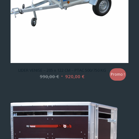
LIDER VENISE – 205 x 122 CM – PTAC 500/750 KG
Promo !
Le
Le
990,00
€
920,00
€
prix
prix
initial
actuel
était :
est :
990,00 €.
920,00 €.