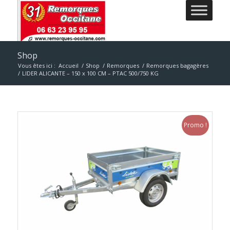
Shop
Vous êtes ici :
Accueil
/
Shop
/
Remorques
/
Remorques bagagères
/
LIDER ALICANTE – 150 x 100 CM – PTAC 500/750 KG
Promo !