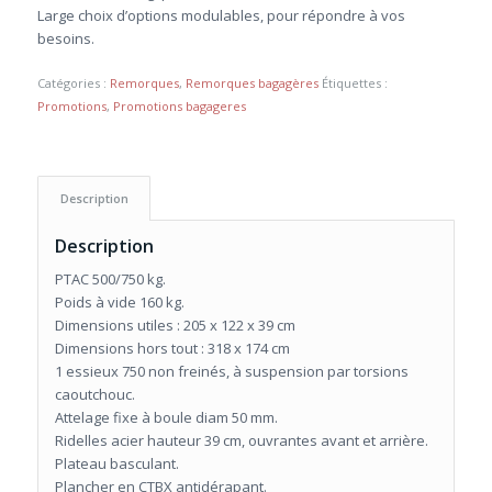
990,00 €.
920,00 €.
Large choix d’options modulables, pour répondre à vos
besoins.
Catégories :
Remorques
,
Remorques bagagères
Étiquettes :
Promotions
,
Promotions bagageres
Description
Description
PTAC 500/750 kg.
Poids à vide 160 kg.
Dimensions utiles : 205 x 122 x 39 cm
Dimensions hors tout : 318 x 174 cm
1 essieux 750 non freinés, à suspension par torsions
caoutchouc.
Attelage fixe à boule diam 50 mm.
Ridelles acier hauteur 39 cm, ouvrantes avant et arrière.
Plateau basculant.
Plancher en CTBX antidérapant.