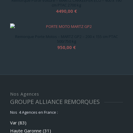
Remorque Porte Voiture – MARTZ CARKEEPER ECO – 400 x 190
était :
est :
cm PTAC 2700 kg
910,00 €.
840,00 €.
4490,00
€
Remorque Porte Motos – MARTZ GP2 – 200 x 155 cm PTAC
500/750 kg
950,00
€
Nos Agences
GROUPE ALLIANCE REMORQUES
Nos 4 Agences en France :
Var (83)
Haute Garonne (31)