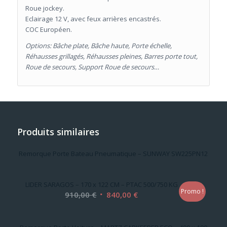
Roue jockey.
Eclairage 12 V, avec feux arrières encastrés.
COC Européen.
Options: Bâche plate, Bâche haute, Porte échelle,
Réhausses grillagés, Réhausses pleines, Barres porte tout,
Roue de secours, Support Roue de secours…
Produits similaires
Remorque Porte Bateau Pneumatique – SUNWAY SW225PN12
LIDER SARAGOS – 170 x 122 CM – PTAC 500/750 KG
Promo !
Le
Le
910,00
€
840,00
€
prix
prix
initial
actuel