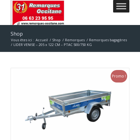
Shop
Vous êtes ici :
Accueil
/
Shop
/
Remorques
/
Remorques bagagères
/
LIDER VENISE – 205 x 122 CM – PTAC 500/750 KG
Promo !