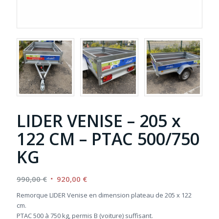
LIDER VENISE – 205 x
122 CM – PTAC 500/750
KG
Le
Le
990,00
€
920,00
€
prix
prix
Remorque LIDER Venise en dimension plateau de 205 x 122
initial
actuel
cm.
était :
est :
PTAC 500 à 750 kg, permis B (voiture) suffisant.