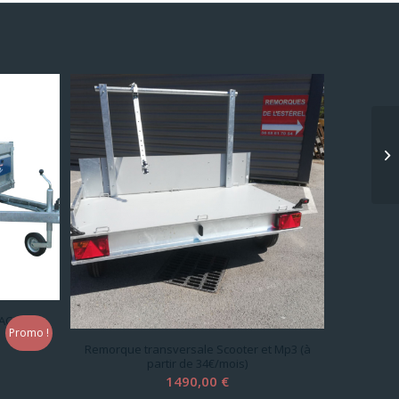
TAC
Promo !
Remorque transversale Scooter et Mp3 (à
partir de 34€/mois)
ix
1490,00
€
tuel