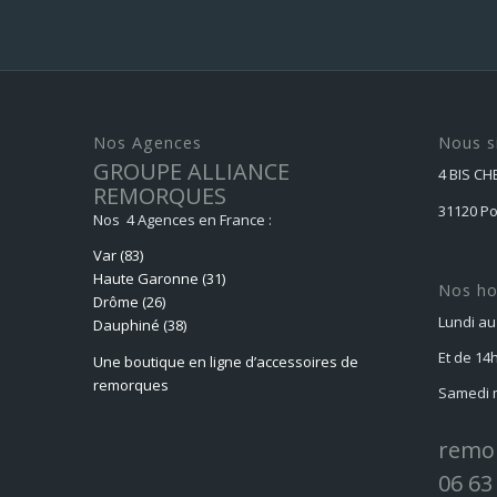
Nos Agences
Nous s
GROUPE ALLIANCE
4 BIS C
REMORQUES
31120 P
Nos 4 Agences en France :
Var (83)
Haute Garonne (31)
Nos ho
Drôme (26)
Lundi au
Dauphiné
(38)
Et de 14
Une boutique en ligne d’accessoires de
remorques
Samedi m
remo
06 63