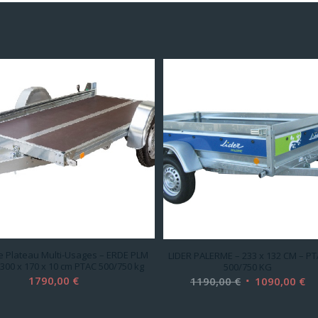
 Plateau Multi-Usages – ERDE PLM
LIDER PALERME – 233 x 132 CM – P
 300 x 170 x 10 cm PTAC 500/750 kg
500/750 KG
Le
Le
1790,00
€
1190,00
€
1090,00
€
prix
pr
initial
ac