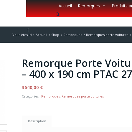
Accueil
Remorques
Produits 
Vous êtes ici :
Accueil
/
Shop
/
Remorques
/
Remorques porte voitures
/
Remorque Porte Voitu
– 400 x 190 cm PTAC 27
3640,00
€
Catégories :
Remorques
,
Remorques porte voitures
Description