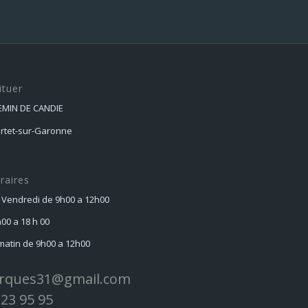
était :
es
1190,00 €.
10
ituer
HEMIN DE CANDIE
ortet-sur-Garonne
raires
 Vendredi de 9h00 a 12h00
h00 a 18 h 00
atin de 9h00 a 12h00
rques31@gmail.com
 23 95 95