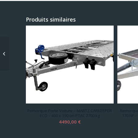
Produits similaires
Remorque Porte
Voiture – LIDER 39770 –
360 x 185 cm PTAC 1600
k...
Remorque Porte Voiture – MARTZ CARKEEPER
Remorque
ECO – 400 x 190 cm PTAC 2700 kg
170 NF –
4490,00
€