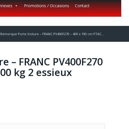
annexes
Promotions / Occasions
Contact
Remorque Porte Voiture – FRANC PV400F270 – 400 x 190 cm PTAC...
re – FRANC PV400F270
00 kg 2 essieux