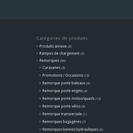
t :
90,00 €.
Catégories de produits
Produits annexe
(9)
Rampes de chargement
(5)
Remorques
(96)
Caravanes
(3)
Promotions / Occasions
(13)
Remorque porte bateaux
(4)
Remorque porte engins
(4)
Remorque porte motos/quads
(13)
Remorque porte vélos
(5)
Remorque transversale
(1)
Remorques bagagères
(7)
Remorques bennes hydrauliques
(6)