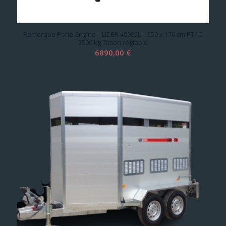
Remorque Porte Engins – LIDER 40905L – 350 x 170 cm PTAC
3500 kg Timon réglable
6890,00
€