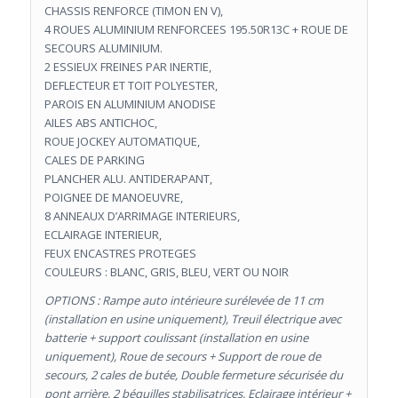
CHASSIS RENFORCE (TIMON EN V),
4 ROUES ALUMINIUM RENFORCEES 195.50R13C + ROUE DE
SECOURS ALUMINIUM.
2 ESSIEUX FREINES PAR INERTIE,
DEFLECTEUR ET TOIT POLYESTER,
PAROIS EN ALUMINIUM ANODISE
AILES ABS ANTICHOC,
ROUE JOCKEY AUTOMATIQUE,
CALES DE PARKING
PLANCHER ALU. ANTIDERAPANT,
POIGNEE DE MANOEUVRE,
8 ANNEAUX D’ARRIMAGE INTERIEURS,
ECLAIRAGE INTERIEUR,
FEUX ENCASTRES PROTEGES
COULEURS : BLANC, GRIS, BLEU, VERT OU NOIR
OPTIONS : Rampe auto intérieure surélevée de 11 cm
(installation en usine uniquement), Treuil électrique avec
batterie + support coulissant (installation en usine
uniquement), Roue de secours + Support de roue de
secours, 2 cales de butée, Double fermeture sécurisée du
pont arrière, 2 béquilles stabilisatrices, Eclairage intérieur +