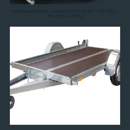
Remorque Bétaillère – JALON JPA 35 BOVIN ALU – 347 x 187 x
190 cm PTAC 3500 kg