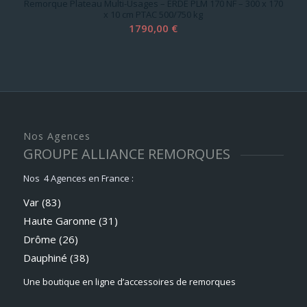
Remorque Plateau Multi-Usages – ERDE PLM 170 NF – 300 x 170
x 10 cm PTAC 500/750 kg
1790,00
€
Nos Agences
GROUPE ALLIANCE REMORQUES
Nos 4 Agences en France :
Var (83)
Haute Garonne (31)
Drôme (26)
Dauphiné
(38)
Une boutique en ligne d’accessoires de remorques