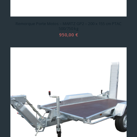
Remorque Porte Motos – MARTZ GP2 – 200 x 155 cm PTAC
500/750 kg
950,00
€