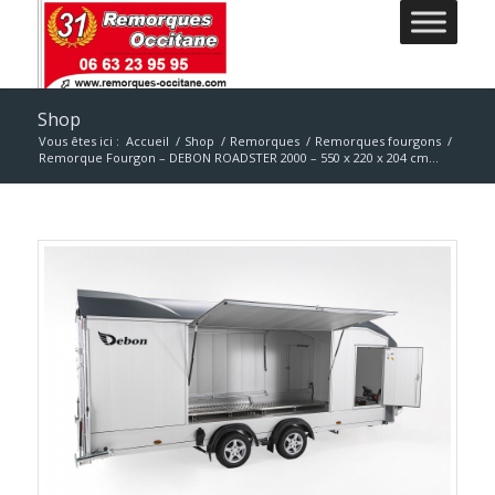
Shop
Vous êtes ici :
Accueil
/
Shop
/
Remorques
/
Remorques fourgons
/
Remorque Fourgon – DEBON ROADSTER 2000 – 550 x 220 x 204 cm...