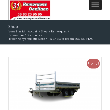
Shop
Vous êtes ici :
Accueil
/
Shop
/
Remorques
/
Promotions / Occasions
/
Tribenne hydraulique Debon PW 2.4 300 x 180 cm 2600 KG PTAC
Promo !