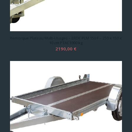
Remorque Plateau Multi-Usages – ERDE PLM 150 F – 250 x 150 x
10 cm PTAC1000 kg
2190,00
€