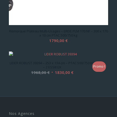
Remorque Plateau Multi-Usages – ERDE PLM 170 NF – 300 x 170
x 10 cm PTAC 500/750 kg
1790,00
€
LIDER ROBUST 39394 – 253 x 134 cm – PTAC 500/750 KG
Promo !
– 2 ESSIEUX
Le
Le
1968,00
€
1830,00
€
prix
prix
initial
actuel
était :
est :
1968,00 €.
1830,00 €.
Nos Agences