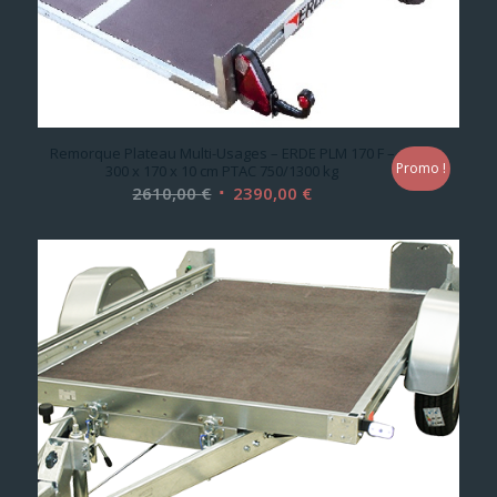
Remorque Plateau Multi-Usages – ERDE PLM 170 F –
Promo !
300 x 170 x 10 cm PTAC 750/1300 kg
Le
Le
2610,00
€
2390,00
€
prix
prix
initial
actuel
était :
est :
2610,00 €.
2390,00 €.