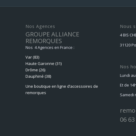
1968,00 €.
1830,00 €.
Nos Agences
Nous s
GROUPE ALLIANCE
4 BIS C
REMORQUES
31120 P
Nos 4 Agences en France :
Var (83)
Haute Garonne (31)
Nos ho
Drôme (26)
Lundi au
Dauphiné
(38)
Et de 14
Une boutique en ligne d’accessoires de
remorques
Samedi m
remo
06 63