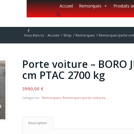
Accueil
Remorques
Produits 
Vous êtes ici :
Accueil
/
Shop
/
Remorques
/
Remorques porte voi
Porte voiture – BORO J
cm PTAC 2700 kg
3990,00
€
Catégories :
Remorques
,
Remorques porte voitures
Description