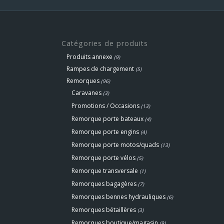
2610,00 €.
2390,00 €.
Catégories de produits
Produits annexe
(9)
Rampes de chargement
(5)
Remorques
(96)
Caravanes
(3)
Promotions / Occasions
(13)
Remorque porte bateaux
(4)
Remorque porte engins
(4)
Remorque porte motos/quads
(13)
Remorque porte vélos
(5)
Remorque transversale
(1)
Remorques bagagères
(7)
Remorques bennes hydrauliques
(6)
Remorques bétaillères
(3)
Remorques boutique/magasin
(9)