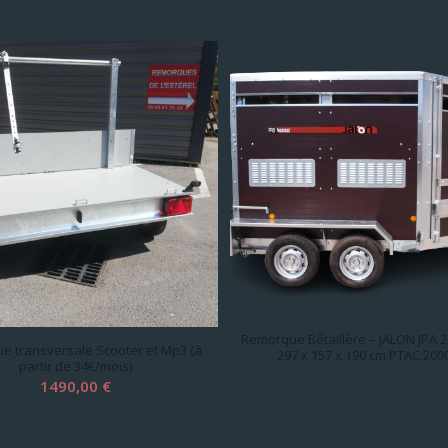
Remorque Bétaillère – JALON JPA 2
e transversale Scooter et Mp3 (à
297 x 157 x 190 cm PTAC 200
partir de 34€/mois)
1490,00
€