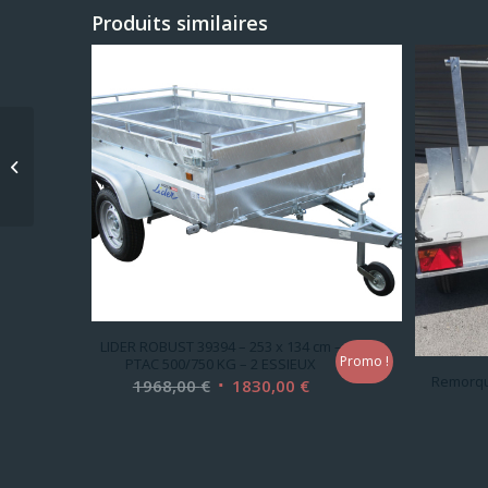
Produits similaires
Remorque Plateau –
BORO ATLAS 4 – 400 x
200 cm PTAC 2700KG
LIDER ROBUST 39394 – 253 x 134 cm –
Promo !
PTAC 500/750 KG – 2 ESSIEUX
Remorqu
Le
Le
1968,00
€
1830,00
€
prix
prix
initial
actuel
était :
est :