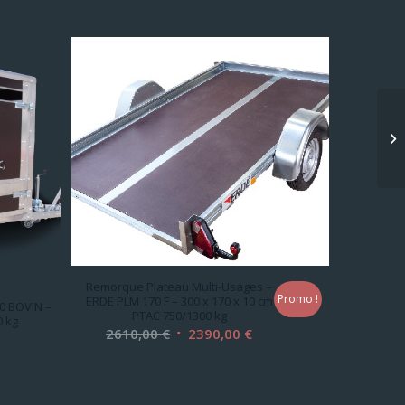
Remorque Plateau Multi-Usages –
Promo !
ERDE PLM 170 F – 300 x 170 x 10 cm
0 BOVIN –
PTAC 750/1300 kg
0 kg
Le
Le
2610,00
€
2390,00
€
prix
prix
initial
actuel
était :
est :