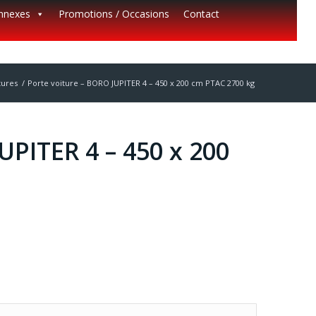
annexes
Promotions / Occasions
Contact
tures
/
Porte voiture – BORO JUPITER 4 – 450 x 200 cm PTAC 2700 kg
UPITER 4 – 450 x 200