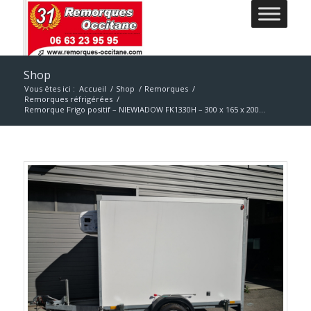
Shop
Vous êtes ici :
Accueil
/
Shop
/
Remorques
/
Remorques réfrigérées
/
Remorque Frigo positif – NIEWIADOW FK1330H – 300 x 165 x 200...